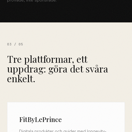
03 / 05
Tre plattformar, ett
uppdrag: göra det svåra
enkelt.
FitByLePrince
Digitala produkter och guider med longevity-